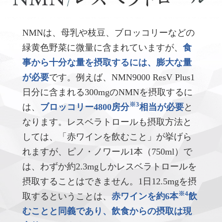
NMNは、母乳や枝豆、ブロッコリーなどの
緑黄色野菜に微量に含まれていますが、
食
事から十分な量を摂取するには、膨大な量
が必要
です。例えば、NMN9000 ResV Plus1
日分に含まれる300mgのNMNを摂取するに
※3
は、
ブロッコリー4800房分
相当が必要
と
なります。レスベラトロールも摂取方法と
しては、「赤ワインを飲むこと」が挙げら
れますが、ピノ・ノワール1本（750ml）で
は、わずか約2.3mgしかレスベラトロールを
摂取することはできません。1日12.5mgを摂
※4
取するということは、
赤ワインを約6本
飲
むことと同義であり、飲食からの摂取は現