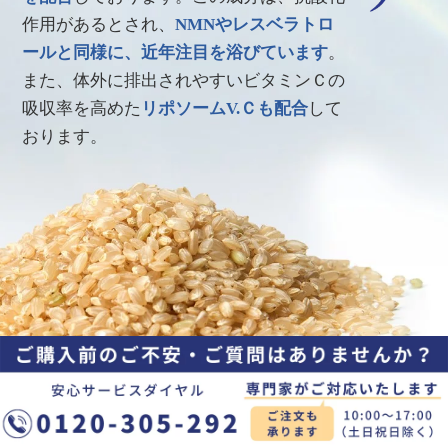
作用があるとされ、
NMNやレスベラトロ
ールと同様に、近年注目を浴びています
。
また、体外に排出されやすいビタミンＣの
吸収率を高めた
リポソームV.Ｃも配合
して
おります。