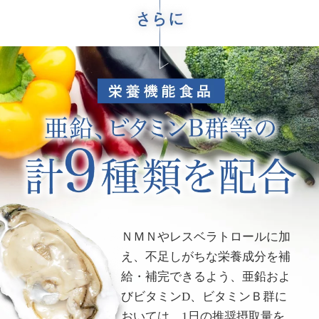
ＮＭＮやレスベラトロールに加
え、不足しがちな栄養成分を補
給・補完できるよう、亜鉛およ
びビタミンD、ビタミンＢ群に
おいては、1日の推奨摂取量を