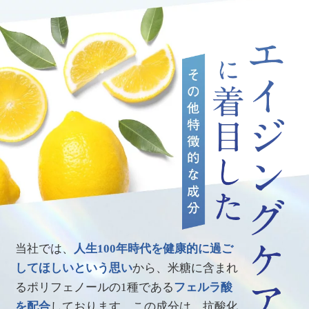
当社では、
人生100年時代を健康的に過ご
してほしいという思い
から、米糖に含まれ
るポリフェノールの1種である
フェルラ酸
を配合
しております。この成分は、抗酸化