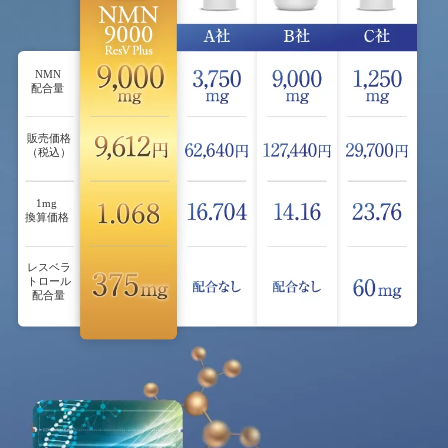
NMN
配合量
販売価格
（税込）
1mg
換算価格
レスベラ
トロール
配合量