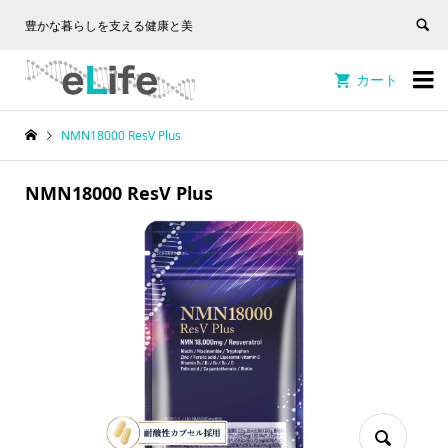
豊かな暮らしを支える健康と美

カート

NMN18000 ResV Plus
NMN18000 ResV Plus