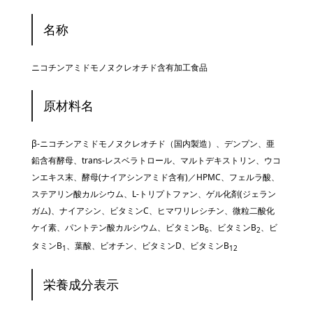
名称
ニコチンアミドモノヌクレオチド含有加工食品
原材料名
β-ニコチンアミドモノヌクレオチド（国内製造）、デンプン、亜
鉛含有酵母、trans-レスベラトロール、マルトデキストリン、ウコ
ンエキス末、酵母(ナイアシンアミド含有)／HPMC、フェルラ酸、
ステアリン酸カルシウム、L-トリプトファン、ゲル化剤(ジェラン
ガム)、ナイアシン、ビタミンC、ヒマワリレシチン、微粒二酸化
ケイ素、パントテン酸カルシウム、ビタミンB
、ビタミンB
、ビ
6
2
タミンB
、葉酸、ビオチン、ビタミンD、ビタミンB
1
12
栄養成分表示