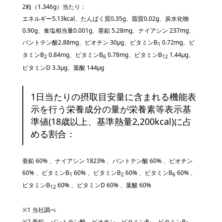
2粒（1.346g）当たり：
エネルギー5.13kcal、たんぱく質0.35g、脂質0.02g、炭水化物
0.90g、食塩相当量0.001g、亜鉛 5.28mg、ナイアシン 237mg、
パントテン酸2.88mg、ビオチン 30μg、ビタミンB
0.72mg、ビ
1
タミンB
0.84mg、ビタミンB
0.78mg、ビタミンB
1.44μg、
2
6
12
ビタミンD 3.3μg、葉酸 144μg
1日当たりの摂取目安量に含まれる機能表
示を行う栄養成分の量が栄養素等表示基
準値(18歳以上、基準熱量2,200kcal)に占
める割合：
亜鉛 60% 、ナイアシン 1823% 、パントテン酸 60% 、ビオチン
60% 、ビタミンB
60% 、ビタミンB
60% 、ビタミンB
60% 、
1
2
6
ビタミンB
60% 、ビタミンD 60% 、葉酸 60%
12
※1 当社調べ
※2 亜鉛、パントテン酸、ビオチン、ビタミンB
、ビタミンB
,