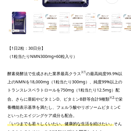
【1日2粒：30日分】
（1粒当たりNMN300mg×60粒入り）
※1
酵素発酵法で生成された業界最高クラス
の最高純度99.9%以
上のNMNを18,000mg（1粒当たり300mg）、純度99%以上の
トランスレスベラトロールを750mg（1粒当たり12.5mg）配
※2
合。さらに亜鉛やビタミンD、ビタミンB群等合計9種類
で栄
養機能表示基準を満たし、フェルラ酸やリポソームビタミンC
といったエイジングケア成分も配合。
「いつまでも若々しくいたい、健康的な生活を続けたい」
そん